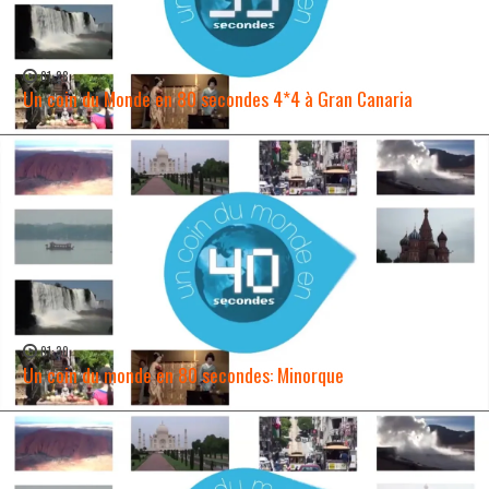
01:28
Un coin du Monde en 80 secondes 4*4 à Gran Canaria
WATCH NOW →
01:30
Un coin du monde en 80 secondes: Minorque
WATCH NOW →