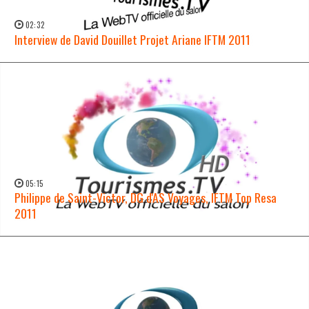
02:32
Interview de David Douillet Projet Ariane IFTM 2011
WATCH NOW →
05:15
Philippe de Saint-Victor, DG d'AS Voyages, IFTM Top Resa
2011
WATCH NOW →