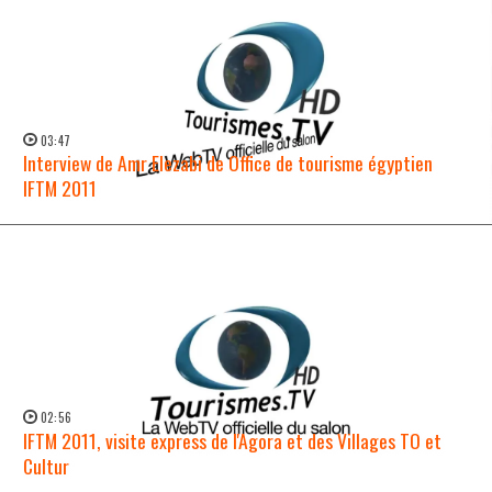
03:47
Interview de Amr Elezabi de Office de tourisme égyptien
IFTM 2011
WATCH NOW →
02:56
IFTM 2011, visite express de l'Agora et des Villages TO et
Cultur
WATCH NOW →