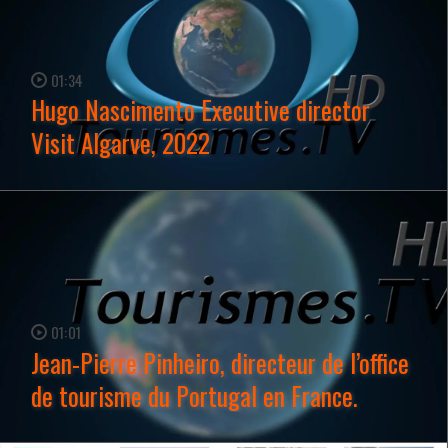
01:34
Hugo Nascimento Executive director
Visit Algarve, 2022
WATCH NOW →
01:01
Jean-Pierre Pinheiro, directeur de l’office
de tourisme du Portugal en France.
WATCH NOW →