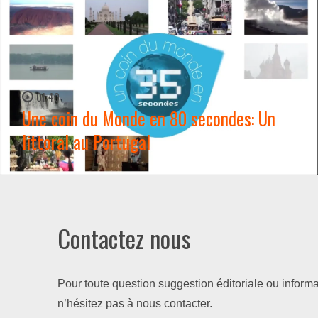
01:40
Une coin du Monde en 80 secondes: Un
littoral au Portugal
WATCH NOW →
Contactez nous
Pour toute question suggestion éditoriale ou informa
n’hésitez pas à nous contacter.