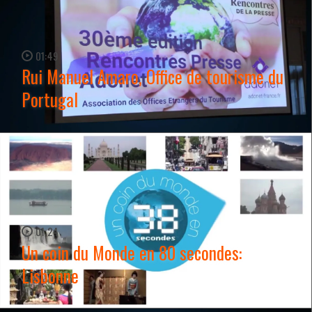
01:49
Rui Manuel Amaro, Office de tourisme du
Portugal
WATCH NOW →
01:24
Un coin du Monde en 80 secondes:
Lisbonne
WATCH NOW →