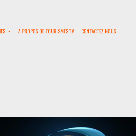
IES
A PROPOS DE TOURISMES.TV
CONTACTEZ NOUS
W
T
SES
ION