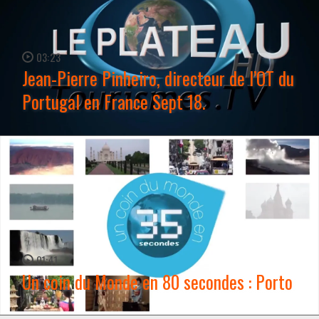
03:23
Jean-Pierre Pinheiro, directeur de l’OT du
Portugal en France Sept 18.
WATCH NOW →
01:41
Un coin du Monde en 80 secondes : Porto
WATCH NOW →