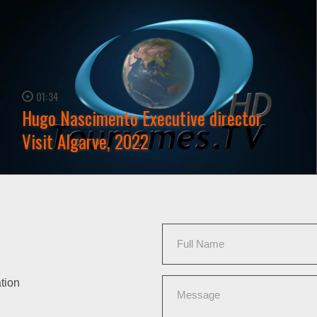
01:34
Hugo Nascimento Executive director
Visit Algarve, 2022
WATCH NOW →
tion