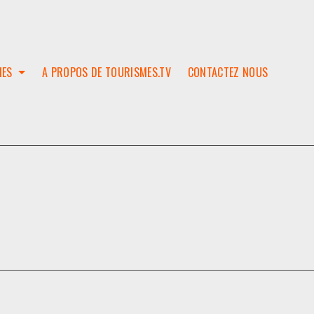
IES
A PROPOS DE TOURISMES.TV
CONTACTEZ NOUS
W
T
SES
ION