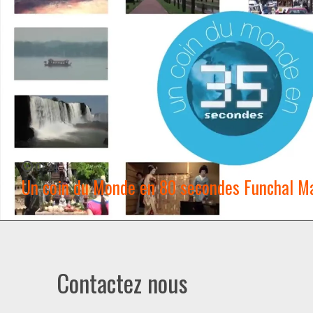
01:24
Un coin du Monde en 80 secondes Funchal M
WATCH NOW →
Contactez nous