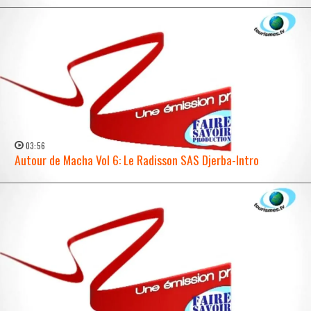
03:56
Autour de Macha Vol 6: Le Radisson SAS Djerba-Intro
WATCH NOW →