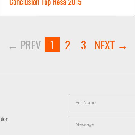
Conclusion Top Resa 2015
WATCH NOW →
1
2
3
tion