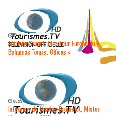
02:51
Anthony Stuart, Directeur Europe du «
Bahamas Tourist Offices »
WATCH NOW →
06:25
Interview de Nicolas Brumelot, Mister