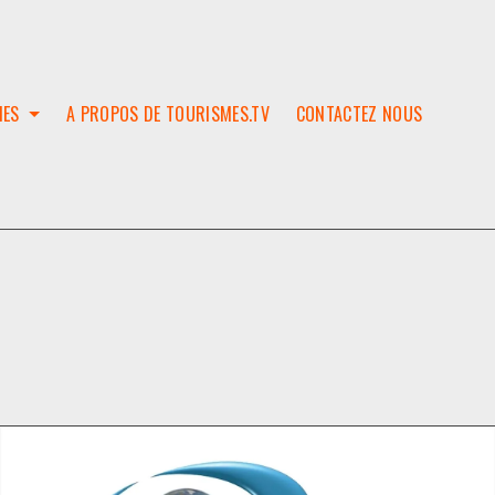
IES
A PROPOS DE TOURISMES.TV
CONTACTEZ NOUS
W
T
SES
ION