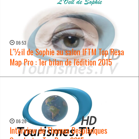
06:53
L'½il de Sophie au salon IFTM Top Resa
Map Pro : 1er bilan de l'édition 2015
WATCH NOW →
06:26
Interview de Thomas Desplanques