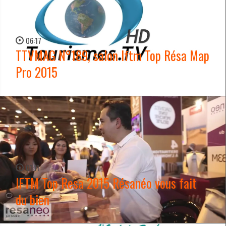
06:17
TTVMAG N°189, salon Iftm Top Résa Map
Pro 2015
WATCH NOW →
01:11
IFTM Top Resa 2015 Résanéo vous fait
du bien
WATCH NOW →