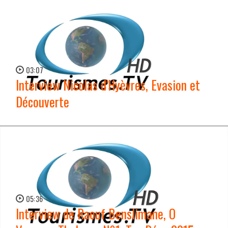
03:07
Interview Nicolas d'Hyèvres, Evasion et
Découverte
WATCH NOW →
05:36
Interview de Raouf Benslimane, O