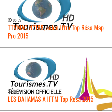
05:55
TTVMAG N°188, salon Iftm Top Résa Map
Pro 2015
WATCH NOW →
09:29
LES BAHAMAS A IFTM Top Resa 2015
WATCH NOW →