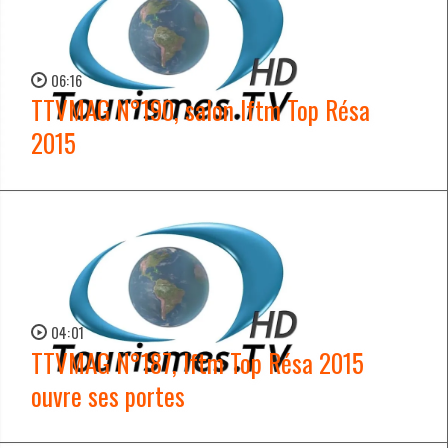
06:16
TTVMAG N°190, salon Iftm Top Résa
2015
WATCH NOW →
04:01
TTVMAG N°187, Iftm Top Résa 2015
ouvre ses portes
WATCH NOW →