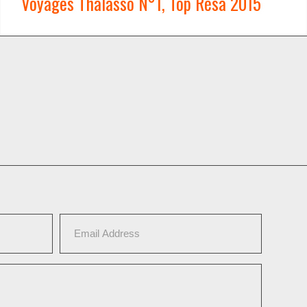
Voyages Thalasso N°1, Top Résa 2015
WATCH NOW →