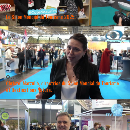
01:06
Le Salon Mondial du Tourisme 2025.
WATCH NOW →
03:59
Christel Marzullo, directrice du Salon Mondial du Tourisme
et Destinations Nature.
WATCH NOW →