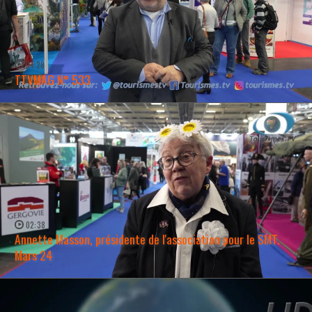
04:28
TTVMAG N° 533
WATCH NOW →
02:38
Annette Masson, présidente de l'association pour le SMT.
Mars 24
WATCH NOW →