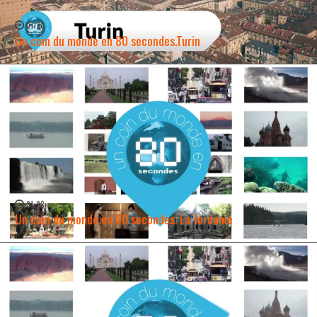
01:20
Un coin du monde en 80 secondes.Turin
WATCH NOW →
01:23
Un coin du monde en 80 secondes. La Jordanie
WATCH NOW →