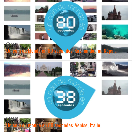
01:20
Un coin du Monde en 80 secondes: Katmandou au Népal.
WATCH NOW →
01:23
Un coin du monde en 80 secondes. Venise, Italie.
WATCH NOW →