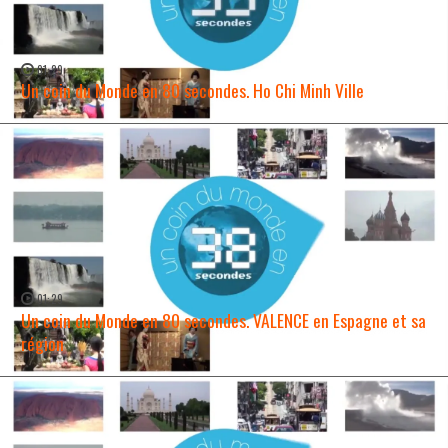
01:29
Un coin du Monde en 80 secondes. Ho Chi Minh Ville
WATCH NOW →
01:29
Un coin du Monde en 80 secondes. VALENCE en Espagne et sa
région
WATCH NOW →