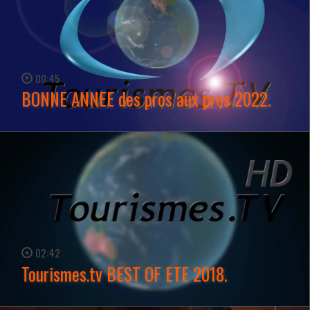
00:45
BONNE ANNEE des pros aux pros 2022.
WATCH NOW →
02:42
Tourismes.tv BEST OF ETE 2018.
WATCH NOW →