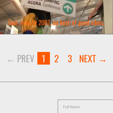
02:45
Tour_rires.tv 2007, un best of good vibes.
WATCH NOW →
1
2
3