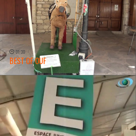
01:30
BEST OF OUF
WATCH NOW →