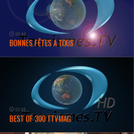
00:40
BONNES FÊTES A TOUS
WATCH NOW →
03:48
BEST OF 300 TTVMAG
WATCH NOW →