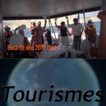
02:46
Best OF été 2015 Part 1
WATCH NOW →