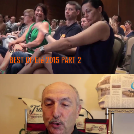
02:31
BEST OF Eté 2015 PART 2
WATCH NOW →