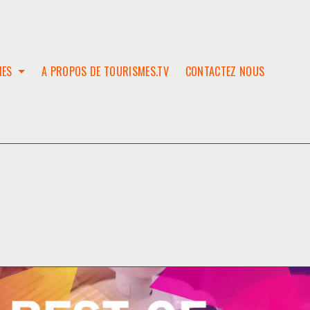
IES
A PROPOS DE TOURISMES.TV
CONTACTEZ NOUS
W
T
SES
ION