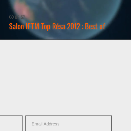
02:57
Salon IFTM Top Résa 2012 : Best of
WATCH NOW →