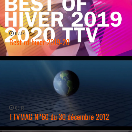
02:18
Best of hiver 2019-20
WATCH NOW →
03:13
TTVMAG N°60 du 30 décembre 2012
WATCH NOW →