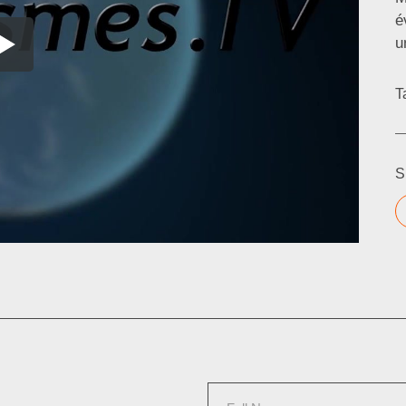
é
u
T
S