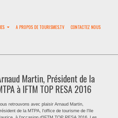
IES
A PROPOS DE TOURISMES.TV
CONTACTEZ NOUS
W
T
SES
ION
Arnaud Martin, Président de la
MTPA à IFTM TOP RESA 2016
ous retrouvons avec plaisir Arnaud Martin,
résident de la MTPA, l'office de tourisme de l'Ile
aurice, à l'occasion d'IFTM TOP RESA 2016. Les