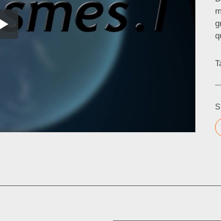
m
g
q
T
S