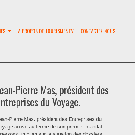
IES
A PROPOS DE TOURISMES.TV
CONTACTEZ NOUS
W
T
SES
ION
Jean-Pierre Mas, président des
Entreprises du Voyage.
ean-Pierre Mas, président des Entreprises du
oyage arrive au terme de son premier mandat.
ressons un bilan sur la situation des dossiers