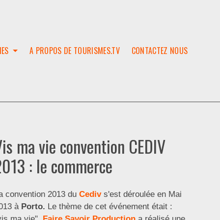
IES
A PROPOS DE TOURISMES.TV
CONTACTEZ NOUS
W
T
SES
ION
Vis ma vie convention CEDIV
2013 : le commerce
a convention 2013 du
Cediv
s'est déroulée en Mai
013 à
Porto.
Le thème de cet événement était :
vis ma vie".
Faire Savoir Production
a réalisé une