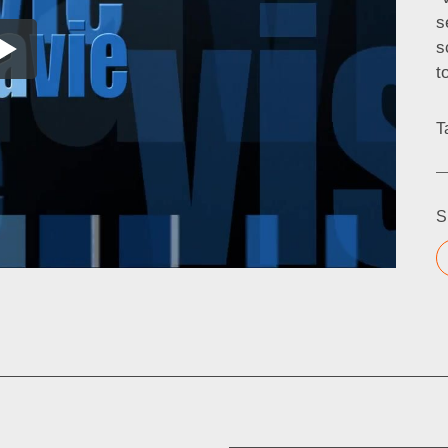
s
s
t
T
S