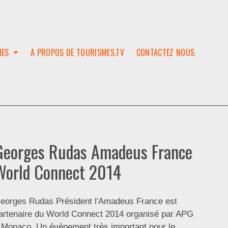
IES
A PROPOS DE TOURISMES.TV
CONTACTEZ NOUS
W
T
SES
ION
Georges Rudas Amadeus France
World Connect 2014
eorges Rudas Président l'Amadeus France est
artenaire du World Connect 2014 organisé par APG
 Monaco. Un évènement très important pour le