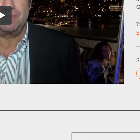
G
T
E
S