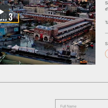
S
d
T
S