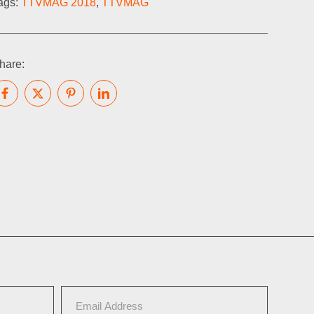
ags:
TTVMAG 2018
,
TTVMAG
hare: