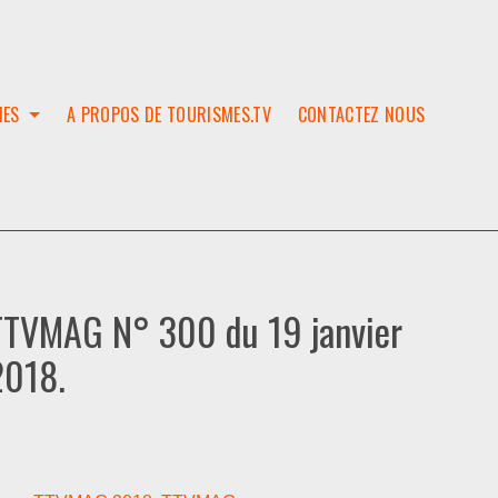
IES
A PROPOS DE TOURISMES.TV
CONTACTEZ NOUS
W
T
SES
ION
TTVMAG N° 300 du 19 janvier
2018.