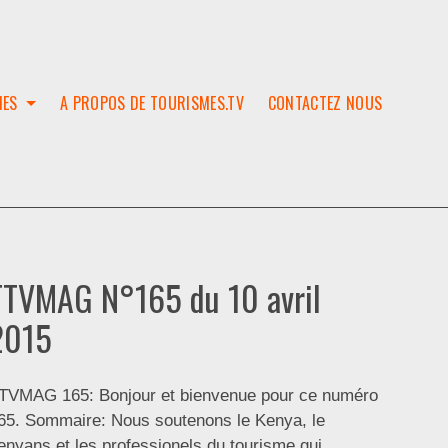
IES
A PROPOS DE TOURISMES.TV
CONTACTEZ NOUS
W
T
SES
ION
TTVMAG N°165 du 10 avril
2015
TVMAG 165: Bonjour et bienvenue pour ce numéro
65. Sommaire: Nous soutenons le Kenya, le
enyans et les professionels du tourisme qui