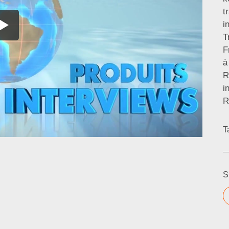
t
i
T
F
à
R
i
R
T
S