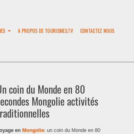
IES
A PROPOS DE TOURISMES.TV
CONTACTEZ NOUS
W
T
SES
ION
Un coin du Monde en 80
secondes Mongolie activités
raditionnelles
oyage en
Mongolie
: un coin du Monde en 80