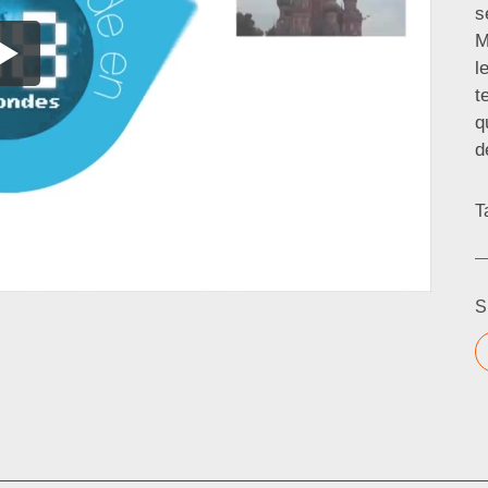
s
M
l
t
q
d
T
S