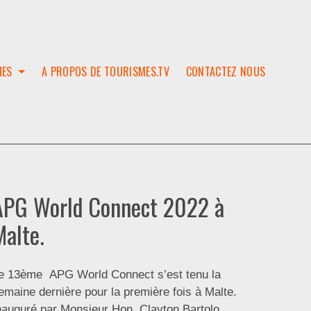
IES
A PROPOS DE TOURISMES.TV
CONTACTEZ NOUS
W
T
SES
ION
APG World Connect 2022 à
Malte.
e 13ème APG World Connect s’est tenu la
emaine dernière pour la première fois à Malte.
nauguré par Monsieur Hon. Clayton Bartolo,