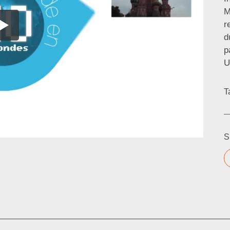
M
r
d
p
U
T
S