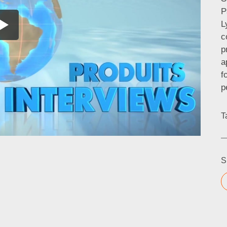
P
L
c
p
a
f
p
T
S