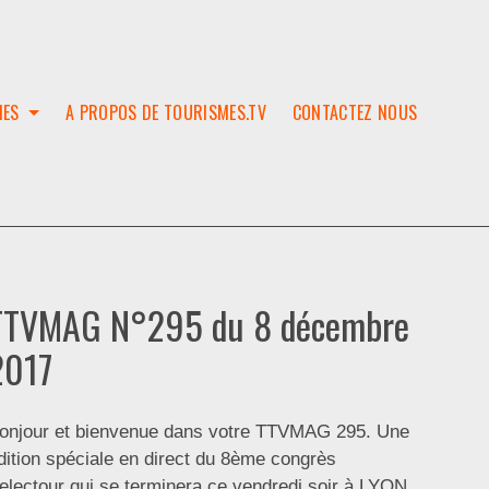
IES
A PROPOS DE TOURISMES.TV
CONTACTEZ NOUS
W
T
SES
ION
TTVMAG N°295 du 8 décembre
2017
onjour et bienvenue dans votre TTVMAG 295. Une
dition spéciale en direct du 8ème congrès
electour qui se terminera ce vendredi soir à LYON