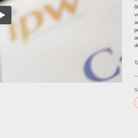
6
v
a
p
a
d
T
S