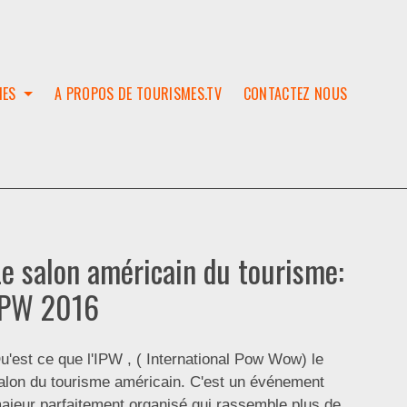
IES
A PROPOS DE TOURISMES.TV
CONTACTEZ NOUS
W
T
SES
ION
Le salon américain du tourisme:
IPW 2016
u'est ce que l'IPW , ( International Pow Wow) le
alon du tourisme américain. C'est un événement
ajeur parfaitement organisé qui rassemble plus de