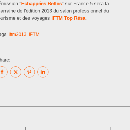
'émission "
Echappées Belles
" sur France 5 sera la
arraine de l'édition 2013 du salon professionnel du
ourisme et des voyages
IFTM Top Résa
.
ags:
iftm2013
,
IFTM
hare: