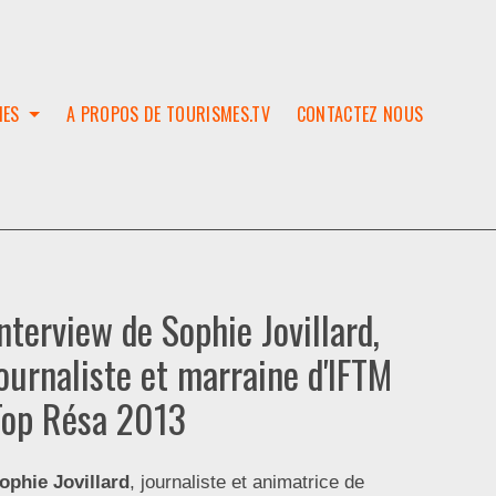
IES
A PROPOS DE TOURISMES.TV
CONTACTEZ NOUS
W
T
SES
ION
nterview de Sophie Jovillard,
journaliste et marraine d'IFTM
Top Résa 2013
ophie Jovillard
, journaliste et animatrice de