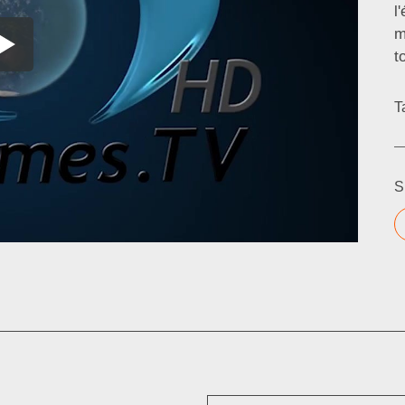
l
m
t
T
S