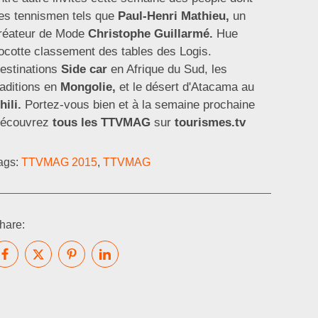
es tennismen tels que
Paul-Henri Mathieu,
un
réateur de Mode
Christophe Guillarmé.
Hue
ocotte classement des tables des Logis.
estinations
Side car
en Afrique du Sud, les
raditions en
Mongolie,
et le désert d'Atacama au
hili.
Portez-vous bien et à la semaine prochaine
écouvrez
tous les TTVMAG
sur
tourismes.tv
ags:
TTVMAG 2015
,
TTVMAG
hare: