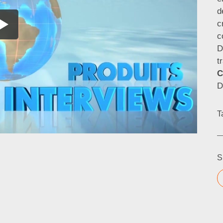
d
c
c
D
t
C
D
T
S