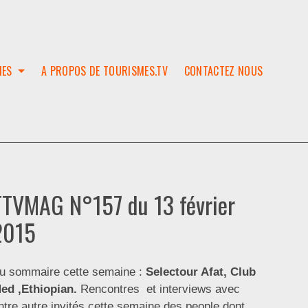
IES
A PROPOS DE TOURISMES.TV
CONTACTEZ NOUS
W
T
SES
ION
TTVMAG N°157 du 13 février
2015
u sommaire cette semaine :
Selectour Afat, Club
ed ,Ethiopian.
Rencontres et interviews avec
ntre autre invités cette semaine des people dont