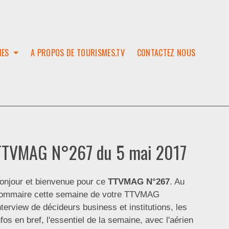
IES
A PROPOS DE TOURISMES.TV
CONTACTEZ NOUS
W
T
SES
ION
TTVMAG N°267 du 5 mai 2017
onjour et bienvenue pour ce
TTVMAG N°267
. Au
ommaire cette semaine de votre TTVMAG
nterview de décideurs business et institutions, les
nfos en bref, l'essentiel de la semaine, avec l'aérien