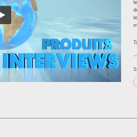
l
d
l
m
T
S