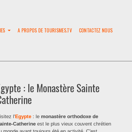
IES
A PROPOS DE TOURISMES.TV
CONTACTEZ NOUS
W
T
SES
ION
Egypte : le Monastère Sainte
Catherine
isitez l'
Egypte
: le
monastère orthodoxe de
ainte-Catherine
est le plus vieux couvent chrétien
u monde ayant toujours été en activité. C'est