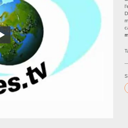
l
D
m
c
m
T
S