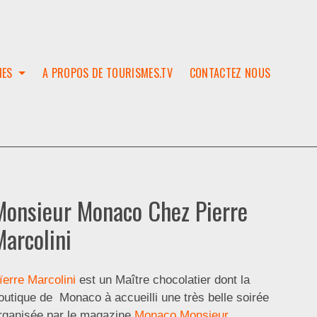
IES
A PROPOS DE TOURISMES.TV
CONTACTEZ NOUS
W
T
SES
ION
Monsieur Monaco Chez Pierre
Marcolini
ïerre Marcolini
est un Maître chocolatier dont la
outique de Monaco à accueilli une très belle soirée
rganisée par le magazine
Monaco Monsieur
.