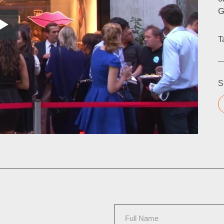
G
T
S