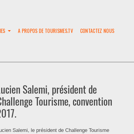
IES
A PROPOS DE TOURISMES.TV
CONTACTEZ NOUS
W
T
SES
ION
Lucien Salemi, président de
Challenge Tourisme, convention
2017.
ucien Salemi, le président de Challenge Tourisme