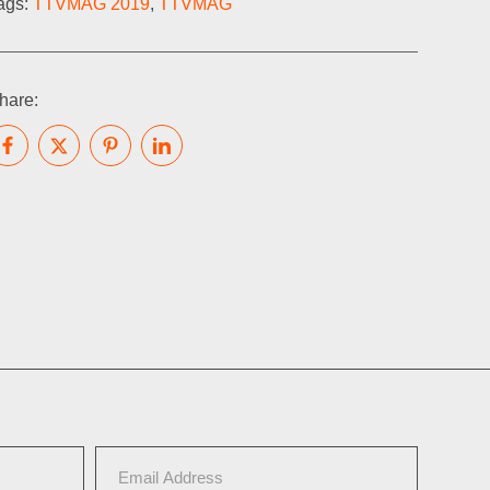
ags:
TTVMAG 2019
,
TTVMAG
hare: