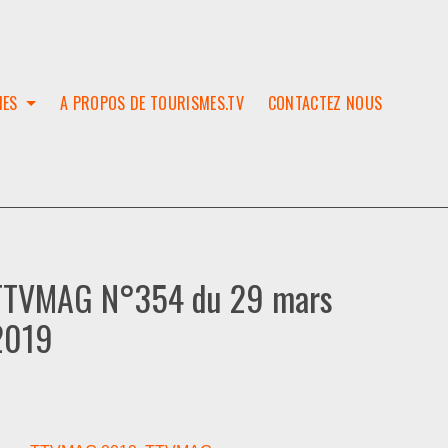
IES
A PROPOS DE TOURISMES.TV
CONTACTEZ NOUS
W
T
SES
ION
TTVMAG N°354 du 29 mars
2019