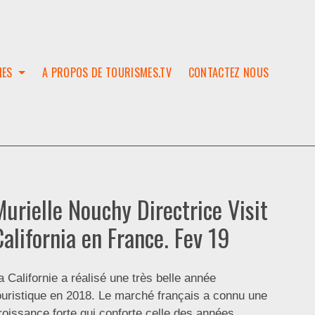
IES
A PROPOS DE TOURISMES.TV
CONTACTEZ NOUS
W
T
SES
ION
Murielle Nouchy Directrice Visit
California en France. Fev 19
a Californie a réalisé une très belle année
ouristique en 2018. Le marché français a connu une
roissance forte qui conforte celle des années