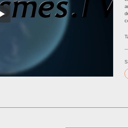
a
d
c
T
S