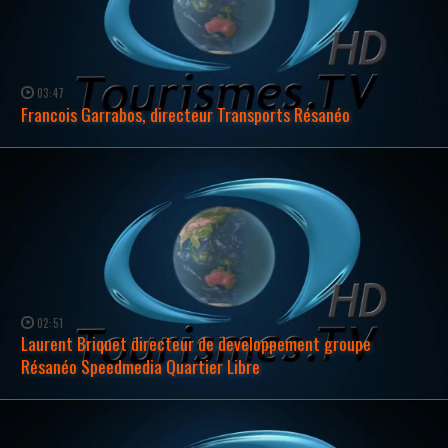
03:47
Francois Garrabos, directeur Transports Résanéo
WATCH NOW →
02:51
Laurent Briquet directeur de developpement groupe
Résanéo Speedmedia Quartier Libre
WATCH NOW →