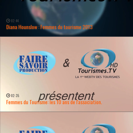
02:44
Diana Hounslow : Femmes du tourisme 2013
WATCH NOW →
02:35
Femmes du Tourisme: les 10 ans de l'association.
WATCH NOW →