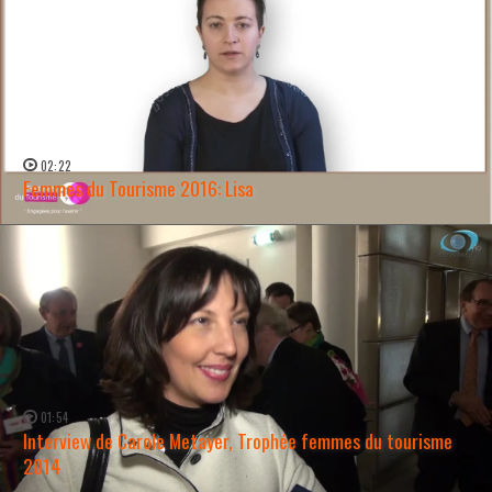
02:22
Femmes du Tourisme 2016: Lisa
WATCH NOW →
01:54
Interview de Carole Metayer, Trophée femmes du tourisme
2014
WATCH NOW →