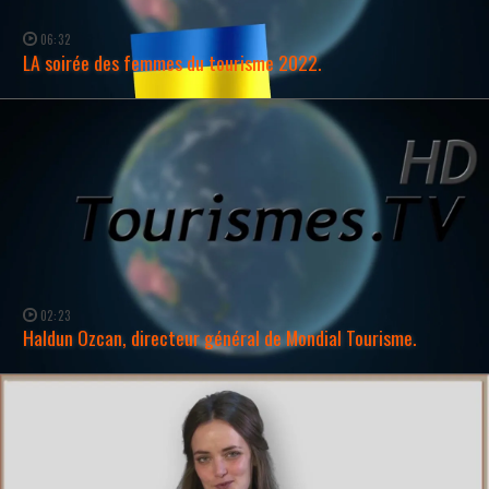
06:32
LA soirée des femmes du tourisme 2022.
WATCH NOW →
02:23
Haldun Ozcan, directeur général de Mondial Tourisme.
WATCH NOW →