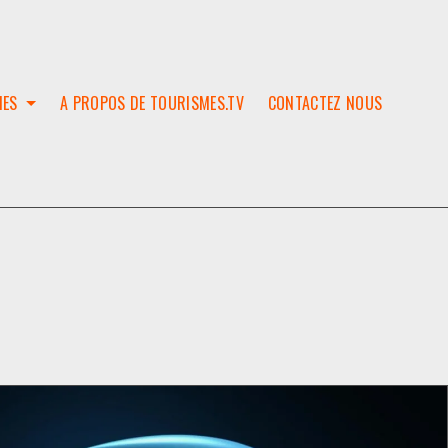
IES
A PROPOS DE TOURISMES.TV
CONTACTEZ NOUS
W
T
SES
ION