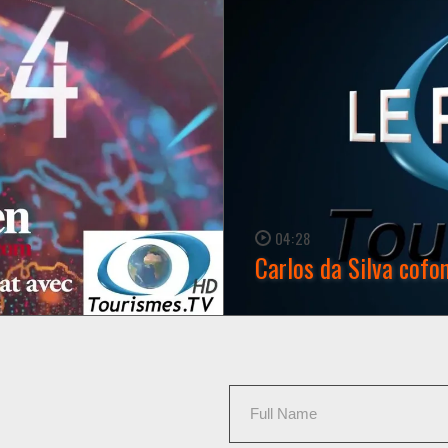
04:28
Carlos da Silva cofo
WATCH NOW →