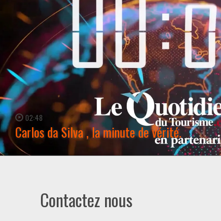
02:48
Carlos da Silva , la minute de vérité.
WATCH NOW →
Contactez nous