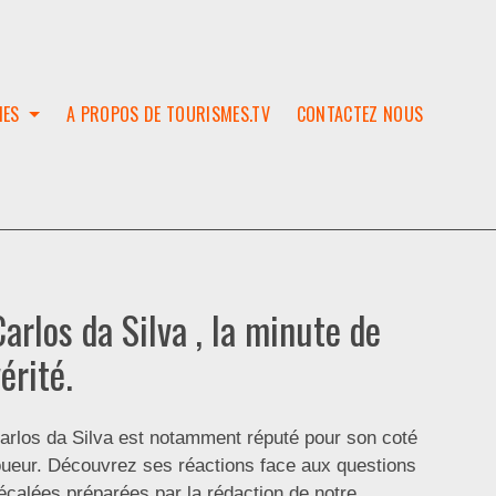
IES
A PROPOS DE TOURISMES.TV
CONTACTEZ NOUS
W
T
SES
ION
arlos da Silva , la minute de
érité.
arlos da Silva est notamment réputé pour son coté
oueur. Découvrez ses réactions face aux questions
écalées préparées par la rédaction de notre