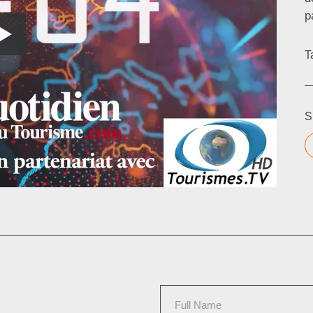
p
T
S