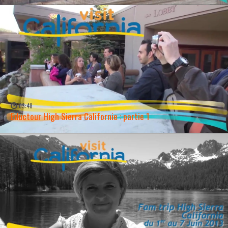
03:48
Eductour High Sierra Californie : partie 1
WATCH NOW →