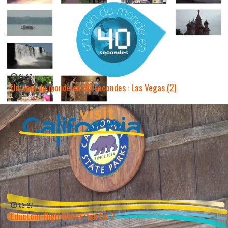
01:27
Un coin du monde en 80 secondes : Las Vegas (2)
WATCH NOW →
02:27
Eductour High Sierra : partie 2
WATCH NOW →