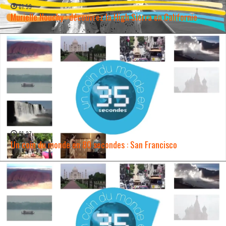
01:59
Murielle Nouchy : découvrez la High Sierra en Californie
WATCH NOW →
01:27
Un coin du monde en 80 secondes : San Francisco
WATCH NOW →