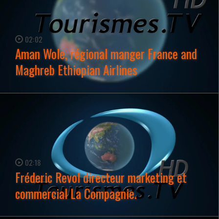
02:02
Aman Wole, régional manger France and
Maghreb Ethiopian Airlines
WATCH NOW →
02:18
Fréderic Revol directeur marketing et
commercial La Compagnie.
WATCH NOW →