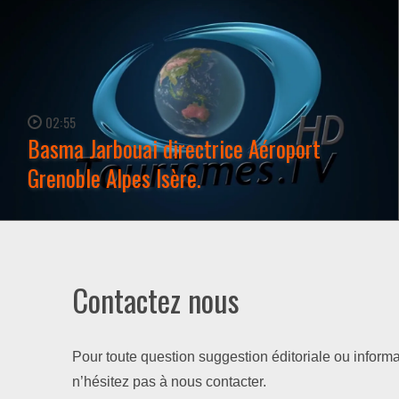
02:55
Basma Jarbouai directrice Aéroport
Grenoble Alpes Isère.
WATCH NOW →
Contactez nous
Pour toute question suggestion éditoriale ou informa
n’hésitez pas à nous contacter.