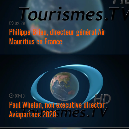
02:29
Philippe Brieu, directeur général Air
Mauritius en France
WATCH NOW →
03:40
Paul Whelan, non executive director
Aviapartner. 2020
WATCH NOW →