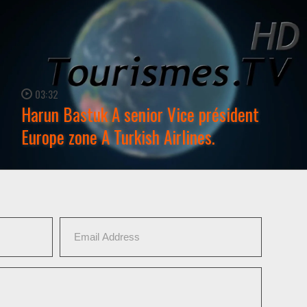
03:32
Harun Bastuk A senior Vice président
Europe zone A Turkish Airlines.
WATCH NOW →