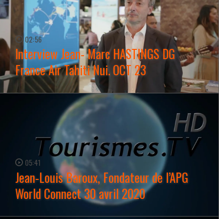
02:56
Interview Jean- Marc HASTINGS DG
France Air Tahiti Nui. OCT 23
WATCH NOW →
05:41
Jean-Louis Baroux, Fondateur de l’APG
World Connect 30 avril 2020
WATCH NOW →