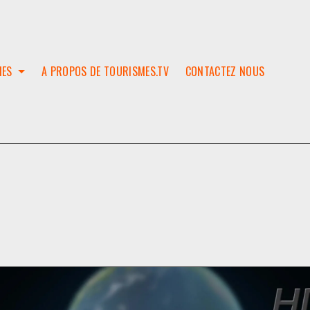
IES
A PROPOS DE TOURISMES.TV
CONTACTEZ NOUS
W
T
SES
ION