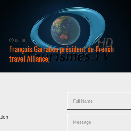
03:09
François Garrabos président de French
travel Alliance,
WATCH NOW →
tion