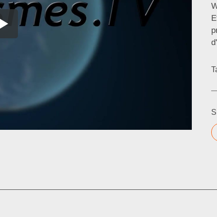
W
E
p
d
T
S