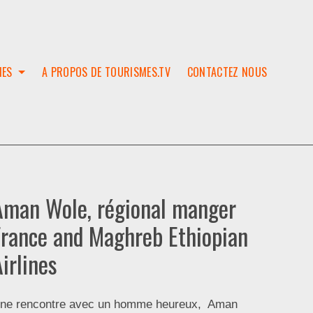
IES
A PROPOS DE TOURISMES.TV
CONTACTEZ NOUS
W
T
SES
ION
Aman Wole, régional manger
France and Maghreb Ethiopian
irlines
ne rencontre avec un homme heureux, Aman