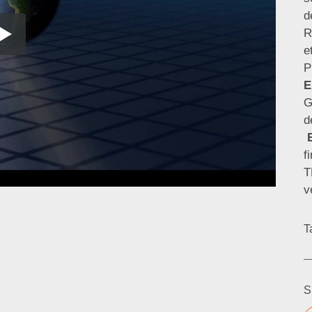
d
R
e
P
E
G
d
f
T
v
T
S