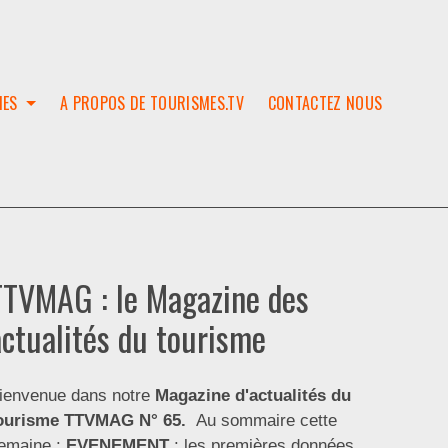
IES
A PROPOS DE TOURISMES.TV
CONTACTEZ NOUS
W
T
SES
ION
TTVMAG : le Magazine des
actualités du tourisme
ienvenue dans notre
Magazine d'actualités du
ourisme
TTVMAG N° 65.
Au sommaire cette
emaine :
EVENEMENT
: les premières données