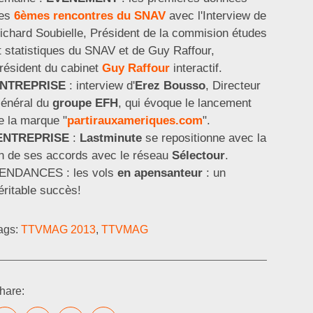
es
6èmes rencontres du SNAV
avec l'Interview de
ichard Soubielle, Président de la commision études
t statistiques du SNAV et de Guy Raffour,
résident du cabinet
Guy Raffour
interactif.
NTREPRISE
: interview d'
Erez Bousso
, Directeur
énéral du
groupe EFH
, qui évoque le lancement
e la marque "
partirauxameriques.com
".
ENTREPRISE
:
Lastminute
se repositionne avec la
in de ses accords avec le réseau
Sélectour
.
ENDANCES : les vols
en apensanteur
: un
éritable succès!
ags:
TTVMAG 2013
,
TTVMAG
hare: