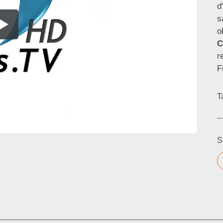
d
s
o
C
r
F
T
S