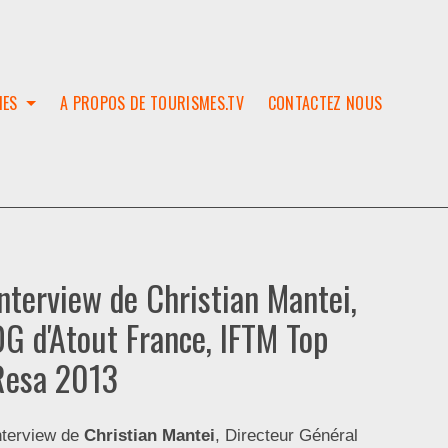
IES
A PROPOS DE TOURISMES.TV
CONTACTEZ NOUS
W
T
SES
ION
Interview de Christian Mantei,
DG d'Atout France, IFTM Top
Resa 2013
nterview de
Christian Mantei
, Directeur Général