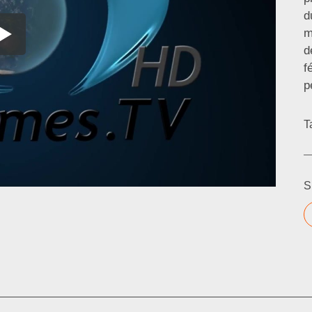
d
m
d
f
p
T
S