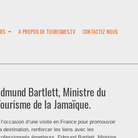
IES
A PROPOS DE TOURISMES.TV
CONTACTEZ NOUS
W
T
SES
ION
Edmund Bartlett, Ministre du
Tourisme de la Jamaïque.
 l’occasion d’une visite en France pour promouvoir
a destination, renforcer les liens avec les
rofessionnels émetteurs, Edmund Bartlett, Ministre