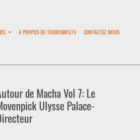
IES
A PROPOS DE TOURISMES.TV
CONTACTEZ NOUS
W
T
SES
ION
Autour de Macha Vol 7: Le
Movenpick Ulysse Palace-
Directeur