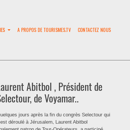
IES
A PROPOS DE TOURISMES.TV
CONTACTEZ NOUS
W
T
SES
ION
Laurent Abitbol , Président de
Selectour, de Voyamar..
uelques jours après la fin du congrès Selectour qui
’est déroulé à Jérusalem, Laurent Abitbol
galement patron de Tour-Opérateurs, a participé