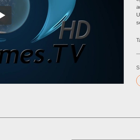
a
U
s
T
S