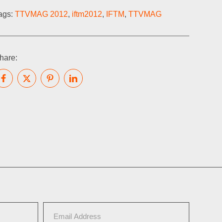
ags:
TTVMAG 2012
,
iftm2012
,
IFTM
,
TTVMAG
hare: