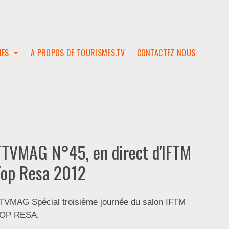
IES
A PROPOS DE TOURISMES.TV
CONTACTEZ NOUS
W
T
SES
ION
TTVMAG N°45, en direct d'IFTM
Top Resa 2012
TVMAG Spécial troisième journée du salon IFTM
OP RESA.