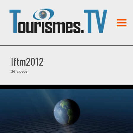
Iftm2012
34 videos