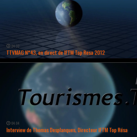
04:32
TTVMAG N°43, en direct de IFTM Top Resa 2012
WATCH NOW →
04:04
Interview de Thomas Desplanques, Directeur IFTM Top Résa
WATCH NOW →