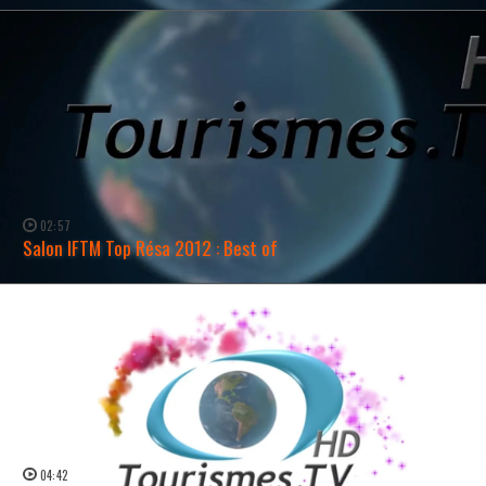
02:57
Salon IFTM Top Résa 2012 : Best of
WATCH NOW →
04:42