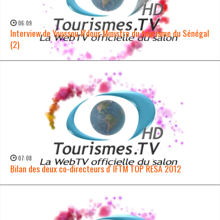
06:09
Interview de Youssou N'dour Ministre du tourisme du Sénégal
(2)
WATCH NOW →
07:08
Bilan des deux co-directeurs d' IFTM TOP RESA 2012
WATCH NOW →