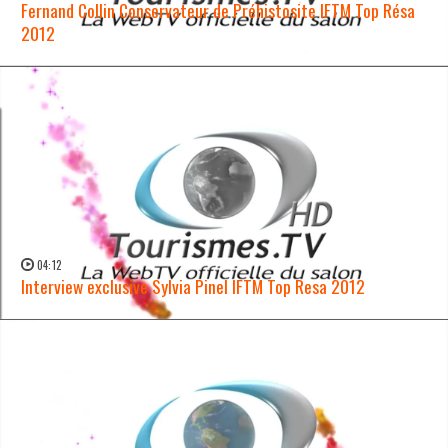
Fernand Collin Conservateur de Préhistosite IFTM Top Résa
2012
WATCH NOW →
04:12
Interview exclusive Sylvia Pinel IFTM Top Resa 2012
WATCH NOW →