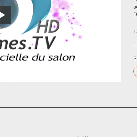
a
D
T
S