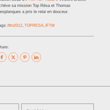
chève sa mission Top Résa et Thomas
esplanques a pris le relai en douceur.
ags:
iftm2012
,
TOPRESA
,
IFTM
hare: