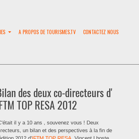
IES
A PROPOS DE TOURISMES.TV
CONTACTEZ NOUS
W
T
SES
ION
Bilan des deux co-directeurs d'
IFTM TOP RESA 2012
'était il y a 10 ans , souvenez vous ! Deux
irecteurs, un bilan et des perspectives à la fin de
'édition 2012 d'
IFTM TOP RESA
. Vincent Lhoste