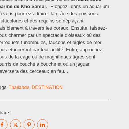
arine de Kho Samui
. "Plongez" dans un aquarium
ù vous pourrez admirer la grâce des poissons
ulticolores et des requins se déplaçant
aisiblement à travers les coraux. Ensuite, laissez-
ous charmer par un spectacle d'oiseaux où des
erroquets funambules, faucons et aigles de mer
ous étonneront par leur agilité. Enfin, approchez-
ous de la cage où de magnifiques tigres sont
ourris de bouche à bouche et où un jaguar
raversera des cerceaux en feu...
ags:
Thaïlande
,
DESTINATION
hare: