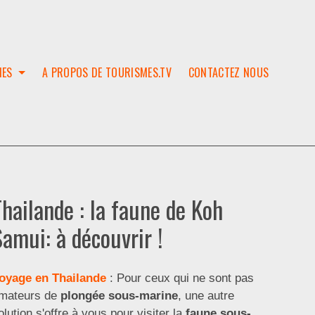
IES
A PROPOS DE TOURISMES.TV
CONTACTEZ NOUS
W
T
SES
ION
Thailande : la faune de Koh
Samui: à découvrir !
oyage en Thailande
: Pour ceux qui ne sont pas
mateurs de
plongée sous-marine
, une autre
olution s'offre à vous pour visiter la
faune sous-