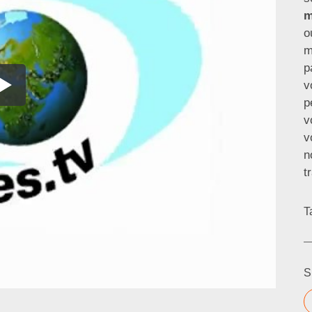
m
o
m
p
v
p
v
v
n
t
T
S